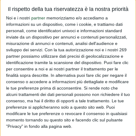
Vi comunichiamo che in data 17 agosto 2016è stato
Il rispetto della tua riservatezza è la nostra priorità
emanato il Regolamento n. 2016/1389 che autorizza una
Noi e i nostri
partner
memorizziamo e/o accediamo a
nuova indicazione per la Vitamina D relativamente allo
informazioni su un dispositivo, come i cookie, e trattiamo dati
personali, come identificatori univoci e informazioni standard
sviluppo e alla salute dei bambini di cui all'art. 14.1. del
inviate da un dispositivo per annunci e contenuti personalizzati,
Regolamento 1924/200...
misurazione di annunci e contenuti, analisi dell'audience e
sviluppo dei servizi.
Con la tua autorizzazione noi e i nostri 269
Read more
partner possiamo utilizzare dati precisi di geolocalizzazione e
identificazione tramite la scansione del dispositivo. Puoi fare clic
per consentire a noi e ai nostri partner il trattamento per le
Regolamento 2016/1389
finalità sopra descritte. In alternativa puoi fare clic per negare il
PUBLISHED BY
DIALFARM
|
9 YEARS AGO
|
COMUNICATI
consenso o accedere a informazioni più dettagliate e modificare
RISERVATI
le tue preferenze prima di acconsentire.
Si rende noto che
alcuni trattamenti dei dati personali possono non richiedere il tuo
Vi comunichiamo che in data 17 agosto 2016è stato
consenso, ma hai il diritto di opporti a tale trattamento. Le tue
emanato il Regolamento n. 2016/1389 che autorizza una
preferenze si applicheranno solo a questo sito web. Puoi
nuova indicazione per la Vitamina D relativamente allo
modificare le tue preferenze o revocare il consenso in qualsiasi
sviluppo e alla salute dei bambini di cui all'art. 14.1. del
momento tornando su questo sito e facendo clic sul pulsante
"Privacy" in fondo alla pagina web.
Regolamento 1924/200...