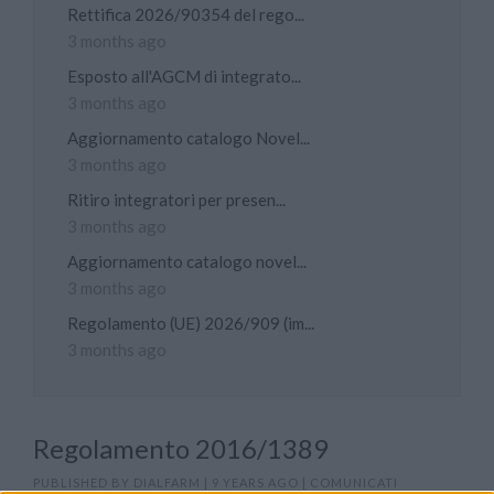
Rettifica 2026/90354 del rego...
3 months ago
Esposto all'AGCM di integrato...
3 months ago
Aggiornamento catalogo Novel...
3 months ago
Ritiro integratori per presen...
3 months ago
Aggiornamento catalogo novel...
3 months ago
Regolamento (UE) 2026/909 (im...
3 months ago
Regolamento 2016/1389
PUBLISHED BY
DIALFARM
|
9 YEARS AGO
|
COMUNICATI