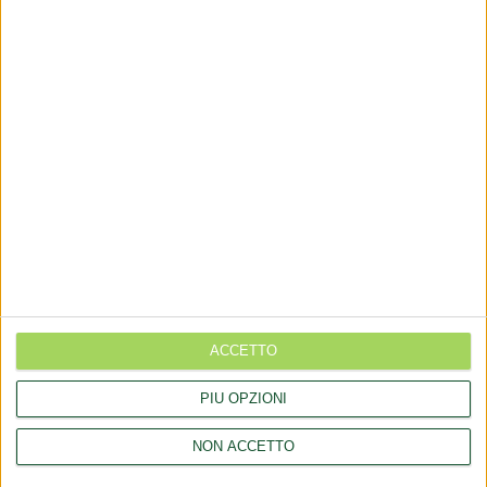
+(39) 06 92012078
+(39)06 92012006
dialfarm@dialfarm.it
Map and directions
COMMUNICATES
Aggiornamento catalogo Novel food per Olea europea L.
ACCETTO
Aggiornamento catalogo Novel food per Lucuma bifera Molina
PIÙ OPZIONI
Rettifica 2026/90354 del regolamento (UE) 2026/909 (prodotti
cosmetici)
NON ACCETTO
Esposto all'AGCM di integratori "Anticaduta capelli"