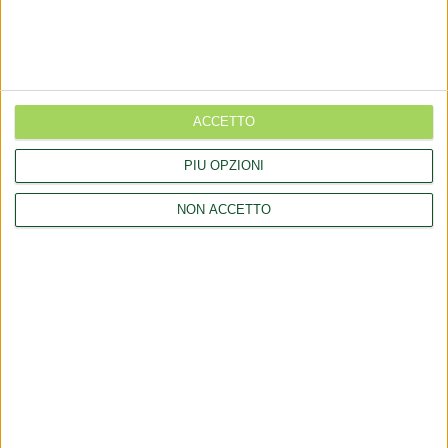
Aggiornamento catalogo Novel food per Olea europea L.
Aggiornamento catalogo Novel food per Lucuma bifera Molina
Rettifica 2026/90354 del regolamento (UE) 2026/909 (prodotti
cosmetici)
ACCETTO
Esposto all'AGCM di integratori "Anticaduta capelli"
PIÙ OPZIONI
Aggiornamento catalogo Novel food per Avena sativa L.
NON ACCETTO
LINK
Company
Collaborations
Consulting