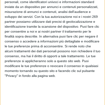
richiamo precauzionale da parte dell’operatore di un lotto
personali, come identificatori univoci e informazioni standard
inviate da un dispositivo per annunci e contenuti personalizzati,
dell’integratore alimentare BBcolic a marchio Buona Spa
misurazione di annunci e contenuti, analisi dell'audience e
Società Benefit per una possib...
sviluppo dei servizi.
Con la tua autorizzazione noi e i nostri 269
partner possiamo utilizzare dati precisi di geolocalizzazione e
To read this communicate you must be registered.
identificazione tramite la scansione del dispositivo. Puoi fare clic
If you are registered,
login
.
per consentire a noi e ai nostri partner il trattamento per le
To register,
contact the company
.
finalità sopra descritte. In alternativa puoi fare clic per negare il
consenso o accedere a informazioni più dettagliate e modificare
le tue preferenze prima di acconsentire.
Si rende noto che
alcuni trattamenti dei dati personali possono non richiedere il tuo
consenso, ma hai il diritto di opporti a tale trattamento. Le tue
preferenze si applicheranno solo a questo sito web. Puoi
modificare le tue preferenze o revocare il consenso in qualsiasi
ABOUT DIALFARM
momento tornando su questo sito e facendo clic sul pulsante
"Privacy" in fondo alla pagina web.
Dialfarm
Srl, founded by Dr. Renato Minasi, since 25 years
offers a full service consultancy in the field of dietetic products,
food supplements, cosmetics and medical devices.