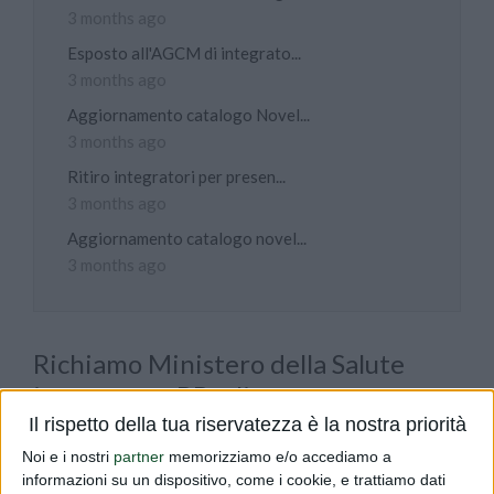
3 months ago
Esposto all'AGCM di integrato...
3 months ago
Aggiornamento catalogo Novel...
3 months ago
Ritiro integratori per presen...
3 months ago
Aggiornamento catalogo novel...
3 months ago
Richiamo Ministero della Salute
integratore BBcolic
Il rispetto della tua riservatezza è la nostra priorità
PUBLISHED BY
DIALFARM
|
1 YEAR AGO
|
COMUNICATI
Noi e i nostri
partner
memorizziamo e/o accediamo a
ln data 06.02.2025 il Ministero ha pubblicato il
informazioni su un dispositivo, come i cookie, e trattiamo dati