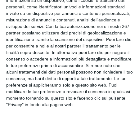
informazioni su un dispositivo, come i cookie, e trattiamo dati
ottobre,una risoluzione urgente per chiedere la revisione
personali, come identificatori univoci e informazioni standard
dei due atti normativi relativi ai due Regolamenti europei
inviate da un dispositivo per annunci e contenuti personalizzati,
sui Dispositivi Medici (MDR) e sui Diagnostici in vitro
misurazione di annunci e contenuti, analisi dell'audience e
(IVDR). Obiettivo de...
sviluppo dei servizi.
Con la tua autorizzazione noi e i nostri 267
partner possiamo utilizzare dati precisi di geolocalizzazione e
To read this communicate you must be registered.
identificazione tramite la scansione del dispositivo. Puoi fare clic
If you are registered,
login
.
per consentire a noi e ai nostri partner il trattamento per le
finalità sopra descritte. In alternativa puoi fare clic per negare il
To register,
contact the company
.
consenso o accedere a informazioni più dettagliate e modificare
le tue preferenze prima di acconsentire.
Si rende noto che
alcuni trattamenti dei dati personali possono non richiedere il tuo
consenso, ma hai il diritto di opporti a tale trattamento. Le tue
preferenze si applicheranno solo a questo sito web. Puoi
modificare le tue preferenze o revocare il consenso in qualsiasi
momento tornando su questo sito e facendo clic sul pulsante
ABOUT DIALFARM
"Privacy" in fondo alla pagina web.
Dialfarm
Srl, founded by Dr. Renato Minasi, since 25 years
offers a full service consultancy in the field of dietetic products,
food supplements, cosmetics and medical devices.