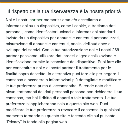
Vi informiamo che sulla Gazzetta Ufficiale dell'Unione
Il rispetto della tua riservatezza è la nostra priorità
Europea n. L161 del 26/06/2015è stato pubblicato il
Noi e i nostri
partner
memorizziamo e/o accediamo a
Regolamento n. 2015/1005 che modifica il Regolamento
informazioni su un dispositivo, come i cookie, e trattiamo dati
1881/2006 relativo ai tenori massimi di Piombo nei
personali, come identificatori univoci e informazioni standard
prodotti alimentari. In parti...
inviate da un dispositivo per annunci e contenuti personalizzati,
misurazione di annunci e contenuti, analisi dell'audience e
Read more
sviluppo dei servizi.
Con la tua autorizzazione noi e i nostri 269
partner possiamo utilizzare dati precisi di geolocalizzazione e
identificazione tramite la scansione del dispositivo. Puoi fare clic
Tenori max Piombo
per consentire a noi e ai nostri partner il trattamento per le
finalità sopra descritte. In alternativa puoi fare clic per negare il
PUBLISHED BY
DIALFARM
|
11 YEARS AGO
|
COMUNICATI
RISERVATI
consenso o accedere a informazioni più dettagliate e modificare
le tue preferenze prima di acconsentire.
Si rende noto che
Vi informiamo che sulla Gazzetta Ufficiale dell'Unione
alcuni trattamenti dei dati personali possono non richiedere il tuo
Europea n. L161 del 26/06/2015è stato pubblicato il
consenso, ma hai il diritto di opporti a tale trattamento. Le tue
preferenze si applicheranno solo a questo sito web. Puoi
Regolamento n. 2015/1005 che modifica il Regolamento
modificare le tue preferenze o revocare il consenso in qualsiasi
1881/2006 relativo ai tenori massimi di Piombo nei
momento tornando su questo sito e facendo clic sul pulsante
prodotti alimentari. In parti...
"Privacy" in fondo alla pagina web.