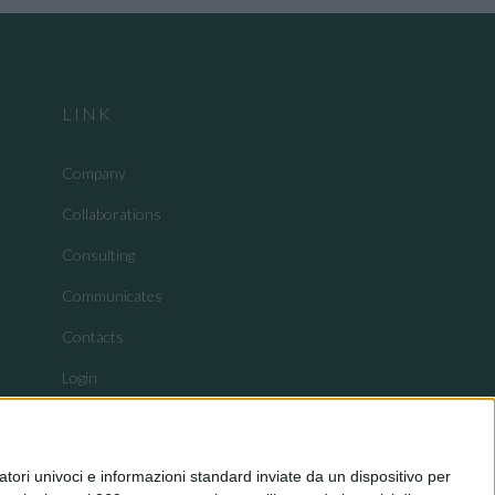
LINK
Company
Collaborations
Consulting
Communicates
Contacts
Login
tori univoci e informazioni standard inviate da un dispositivo per