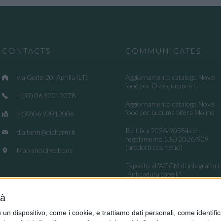
CONTACTS
COMMUNICATES
via Goito 20, Aprilia (LT)
Aggiornamento catalogo Novel
food per Olea europea L.
+(39) 06 92012078
Aggiornamento catalogo Novel
food per Lucuma bifera Molina
+(39)06 92012006
Rettifica 2026/90354 del
dialfarm@dialfarm.it
regolamento (UE) 2026/909
(prodotti cosmetici)
Map and directions
Esposto all'AGCM di integratori
"Anticaduta capelli"
Aggiornamento catalogo Novel
tà
food per Avena sativa L.
dispositivo, come i cookie, e trattiamo dati personali, come identifica
Ritiro integratori per presenza