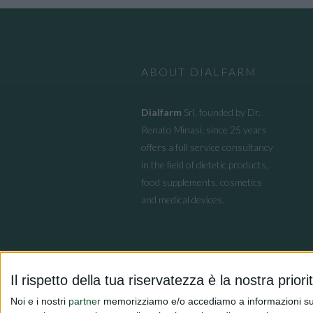
ABOUT DIALFARM
Dialfarm
Srl, founded by Dr.
Renato Minasi, since 25 years
offers a full service consultancy
in the field of dietetic products,
food supplements, cosmetics
and medical devices.
Il rispetto della tua riservatezza è la nostra priori
Noi e i nostri
partner
memorizziamo e/o accediamo a informazioni su un 