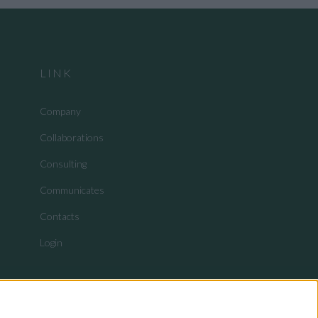
LINK
Company
Collaborations
Consulting
Communicates
Contacts
Login