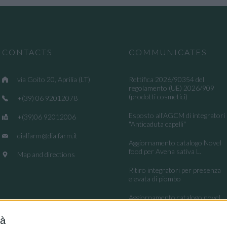
CONTACTS
COMMUNICATES
via Goito 20, Aprilia (LT)
Rettifica 2026/90354 del
regolamento (UE) 2026/909
(prodotti cosmetici)
+(39) 06 92012078
Esposto all'AGCM di integratori
+(39)06 92012006
"Anticaduta capelli"
dialfarm@dialfarm.it
Aggiornamento catalogo Novel
food per Avena sativa L.
Map and directions
Ritiro integratori per presenza
elevata di piombo
Aggiornamento catalogo novel
food per la Lippia origanoides
Kunth
tà