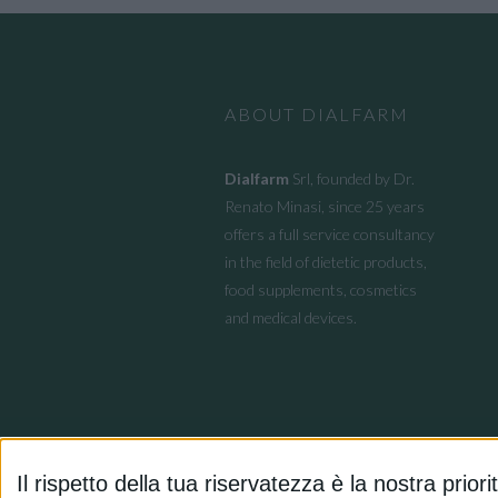
ABOUT DIALFARM
Dialfarm
Srl, founded by Dr.
Renato Minasi, since 25 years
offers a full service consultancy
in the field of dietetic products,
food supplements, cosmetics
and medical devices.
Il rispetto della tua riservatezza è la nostra priori