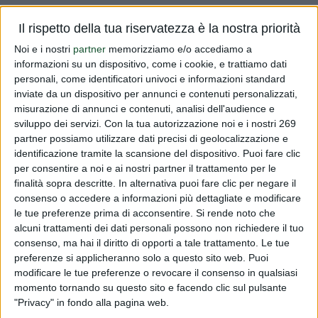
Vi informiamo che sono stati pubblicati sul sito del
Il rispetto della tua riservatezza è la nostra priorità
Ministero della Salute i Registri aggiornati al
Noi e i nostri
partner
memorizziamo e/o accediamo a
31/05/2017, Registri nazionali relativi agli alimenti a fini
informazioni su un dispositivo, come i cookie, e trattiamo dati
medici speciali, senza glutine e formule per lattanti ed il
personali, come identificatori univoci e informazioni standard
Registro nazionale...
inviate da un dispositivo per annunci e contenuti personalizzati,
misurazione di annunci e contenuti, analisi dell'audience e
Read more
sviluppo dei servizi.
Con la tua autorizzazione noi e i nostri 269
partner possiamo utilizzare dati precisi di geolocalizzazione e
identificazione tramite la scansione del dispositivo. Puoi fare clic
Registri aggiornati 31/05/17
per consentire a noi e ai nostri partner il trattamento per le
finalità sopra descritte. In alternativa puoi fare clic per negare il
PUBLISHED BY
DIALFARM
|
9 YEARS AGO
|
COMUNICATI
RISERVATI
consenso o accedere a informazioni più dettagliate e modificare
le tue preferenze prima di acconsentire.
Si rende noto che
Vi informiamo che sono stati pubblicati sul sito del
alcuni trattamenti dei dati personali possono non richiedere il tuo
Ministero della Salute i Registri aggiornati al
consenso, ma hai il diritto di opporti a tale trattamento. Le tue
preferenze si applicheranno solo a questo sito web. Puoi
31/05/2017, Registri nazionali relativi agli alimenti a fini
modificare le tue preferenze o revocare il consenso in qualsiasi
medici speciali, senza glutine e formule per lattanti ed il
momento tornando su questo sito e facendo clic sul pulsante
Registro nazionale...
"Privacy" in fondo alla pagina web.