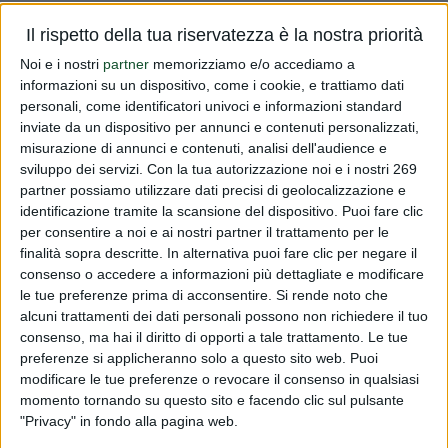
Vi informiamo che dal mese di giugno 2015 il Ministero
Il rispetto della tua riservatezza è la nostra priorità
della Salute per gli alimenti a fini medici speciali non
Noi e i nostri
partner
memorizziamo e/o accediamo a
procederà pi all'invio della comunicazione di chiusura
informazioni su un dispositivo, come i cookie, e trattiamo dati
pratica ma si limiterà solo all'inserimento nel Registro
personali, come identificatori univoci e informazioni standard
inviate da un dispositivo per annunci e contenuti personalizzati,
degli alimenti...
misurazione di annunci e contenuti, analisi dell'audience e
sviluppo dei servizi.
Con la tua autorizzazione noi e i nostri 269
Read more
partner possiamo utilizzare dati precisi di geolocalizzazione e
identificazione tramite la scansione del dispositivo. Puoi fare clic
Registro Alimenti a fini m.sp.
per consentire a noi e ai nostri partner il trattamento per le
finalità sopra descritte. In alternativa puoi fare clic per negare il
PUBLISHED BY
DIALFARM
|
11 YEARS AGO
|
COMUNICATI
consenso o accedere a informazioni più dettagliate e modificare
RISERVATI
le tue preferenze prima di acconsentire.
Si rende noto che
Vi informiamo che dal mese di giugno 2015 il Ministero
alcuni trattamenti dei dati personali possono non richiedere il tuo
consenso, ma hai il diritto di opporti a tale trattamento. Le tue
della Salute per gli alimenti a fini medici speciali non
preferenze si applicheranno solo a questo sito web. Puoi
procederà pi all'invio della comunicazione di chiusura
modificare le tue preferenze o revocare il consenso in qualsiasi
pratica ma si limiterà solo all'inserimento nel Registro
momento tornando su questo sito e facendo clic sul pulsante
degli alimenti...
"Privacy" in fondo alla pagina web.