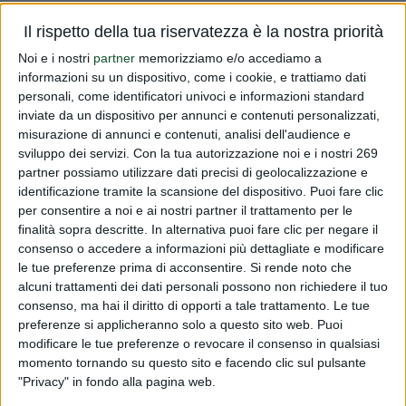
Vi informiamo che il 19 ottobre l'EFSA ha pubblicato la
Il rispetto della tua riservatezza è la nostra priorità
terza serie di opinioni scientifiche relative agli health
Noi e i nostri
partner
memorizziamo e/o accediamo a
claims raccolti dagli Stati Membri e relativi all'art. 13.1 del
informazioni su un dispositivo, come i cookie, e trattiamo dati
regolamento 1924/06. Si tratta di una lista di sostanze e
personali, come identificatori univoci e informazioni standard
inviate da un dispositivo per annunci e contenuti personalizzati,
dei...
misurazione di annunci e contenuti, analisi dell'audience e
sviluppo dei servizi.
Con la tua autorizzazione noi e i nostri 269
Read more
partner possiamo utilizzare dati precisi di geolocalizzazione e
identificazione tramite la scansione del dispositivo. Puoi fare clic
Valutazioni claims EFSA
per consentire a noi e ai nostri partner il trattamento per le
finalità sopra descritte. In alternativa puoi fare clic per negare il
PUBLISHED BY
DIALFARM
|
15 YEARS AGO
|
COMUNICATI
consenso o accedere a informazioni più dettagliate e modificare
RISERVATI
le tue preferenze prima di acconsentire.
Si rende noto che
Vi informiamo che il 19 ottobre l'EFSA ha pubblicato la
alcuni trattamenti dei dati personali possono non richiedere il tuo
consenso, ma hai il diritto di opporti a tale trattamento. Le tue
terza serie di opinioni scientifiche relative agli health
preferenze si applicheranno solo a questo sito web. Puoi
claims raccolti dagli Stati Membri e relativi all'art. 13.1 del
modificare le tue preferenze o revocare il consenso in qualsiasi
regolamento 1924/06. Si tratta di una lista di sostanze e
momento tornando su questo sito e facendo clic sul pulsante
dei...
"Privacy" in fondo alla pagina web.