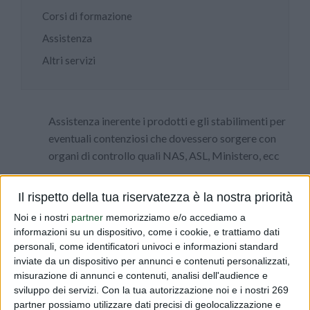
Corsi di formazione
Assistenza
Altri servizi
Assistenza inerente i prodotti e gli stabilimenti per
eventuali contenziosi che dovessero sorgere con
organi di controllo quali NAS, ASL, Ministero, ecc
Il rispetto della tua riservatezza è la nostra priorità
Noi e i nostri
partner
memorizziamo e/o accediamo a
informazioni su un dispositivo, come i cookie, e trattiamo dati
personali, come identificatori univoci e informazioni standard
DIALFARM
inviate da un dispositivo per annunci e contenuti personalizzati,
misurazione di annunci e contenuti, analisi dell'audience e
sviluppo dei servizi.
Con la tua autorizzazione noi e i nostri 269
Dialfarm
Srl, fondata dal Dott. Renato Minasi, da oltre 25 anni
partner possiamo utilizzare dati precisi di geolocalizzazione e