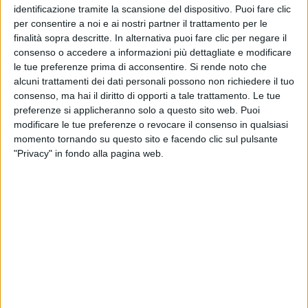
offre servizi di consulenza completi nell’ambito dell’assistenza
identificazione tramite la scansione del dispositivo. Puoi fare clic
per consentire a noi e ai nostri partner il trattamento per le
regolatoria per prodotti dietetici, integratori alimentari, prodotti
finalità sopra descritte. In alternativa puoi fare clic per negare il
cosmetici e dispositivi medici.
consenso o accedere a informazioni più dettagliate e modificare
le tue preferenze prima di acconsentire.
Si rende noto che
alcuni trattamenti dei dati personali possono non richiedere il tuo
consenso, ma hai il diritto di opporti a tale trattamento. Le tue
preferenze si applicheranno solo a questo sito web. Puoi
CONTATTI
modificare le tue preferenze o revocare il consenso in qualsiasi
momento tornando su questo sito e facendo clic sul pulsante
via Goito 20, Aprilia (LT)
"Privacy" in fondo alla pagina web.
+(39) 06 92012078
+(39)06 92012006
dialfarm@dialfarm.it
Mappa e indicazioni