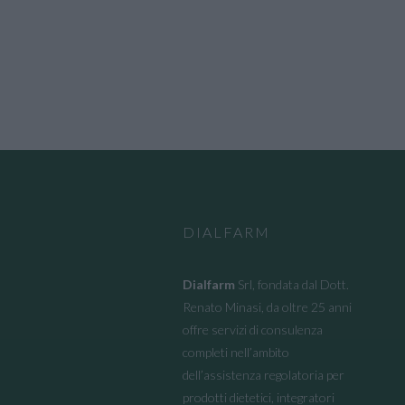
DIALFARM
Dialfarm
Srl, fondata dal Dott.
Renato Minasi, da oltre 25 anni
offre servizi di consulenza
completi nell’ambito
dell’assistenza regolatoria per
prodotti dietetici, integratori