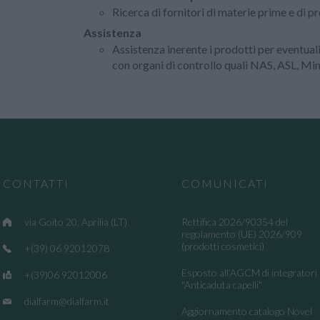
Ricerca di fornitori di materie prime e di pr
Assistenza
Assistenza inerente i prodotti per eventua
con organi di controllo quali NAS, ASL, Min
CONTATTI
COMUNICATI
via Goito 20, Aprilia (LT)
Rettifica 2026/90354 del
regolamento (UE) 2026/909
(prodotti cosmetici)
+(39) 06 92012078
Esposto all'AGCM di integratori
+(39)06 92012006
"Anticaduta capelli"
dialfarm@dialfarm.it
Aggiornamento catalogo Novel