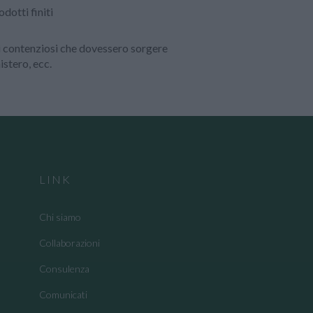
odotti finiti
li contenziosi che dovessero sorgere
istero, ecc.
LINK
Chi siamo
Collaborazioni
Consulenza
Comunicati