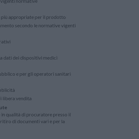
 vigenti normative
 più appropriate per il prodotto
onamento secondo le normative vigenti
rativi
a dati dei dispositivi medici
ubblico e per gli operatori sanitari
blicità
di libera vendita
lute
n qualità di procuratore presso il
ritiro di documenti vari e per la