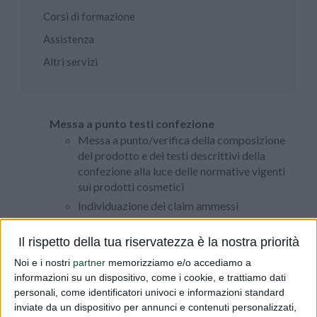
Corsi di formazione
Assistenza
Altri servizi
Messa a punto testi confezione
Messa a punto/verifica della composizione
del prodotto e dei testi descrittivi della
confezione alla luce delle normative vigenti
sui prodotti cosmetici
Individuazione dei claim ammessi
Verifica dei materiali informativi e pubblicitari
Il rispetto della tua riservatezza è la nostra priorità
Verifica dei testi dei foglietti illustrativi,
schede informative rivolte agli operatori del
Noi e i nostri
partner
memorizziamo e/o accediamo a
settore, depliant informativi per il
informazioni su un dispositivo, come i cookie, e trattiamo dati
consumatore e messaggi pubblicitari in
personali, come identificatori univoci e informazioni standard
genere
inviate da un dispositivo per annunci e contenuti personalizzati,