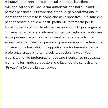
misurazione di annunci e contenuti, analisi dell'audience e
sviluppo dei servizi.
Con la tua autorizzazione noi e i nostri 269
partner possiamo utilizzare dati precisi di geolocalizzazione e
identificazione tramite la scansione del dispositivo. Puoi fare clic
per consentire a noi e ai nostri partner il trattamento per le
finalità sopra descritte. In alternativa puoi fare clic per negare il
DIALFARM
consenso o accedere a informazioni più dettagliate e modificare
le tue preferenze prima di acconsentire.
Si rende noto che
alcuni trattamenti dei dati personali possono non richiedere il tuo
Dialfarm
Srl, fondata dal Dott. Renato Minasi, da oltre 25 anni
consenso, ma hai il diritto di opporti a tale trattamento. Le tue
offre servizi di consulenza completi nell’ambito dell’assistenza
preferenze si applicheranno solo a questo sito web. Puoi
modificare le tue preferenze o revocare il consenso in qualsiasi
regolatoria per prodotti dietetici, integratori alimentari, prodotti
momento tornando su questo sito e facendo clic sul pulsante
cosmetici e dispositivi medici.
"Privacy" in fondo alla pagina web.
CONTATTI
via Goito 20, Aprilia (LT)