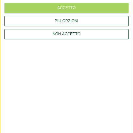
Esposto all'AGCM di integratori "Anticaduta capelli"
ACCETTO
Aggiornamento catalogo Novel food per Avena sativa L.
PIÙ OPZIONI
NON ACCETTO
LINK
Chi siamo
Collaborazioni
Consulenza
Comunicati
Contatti
Login